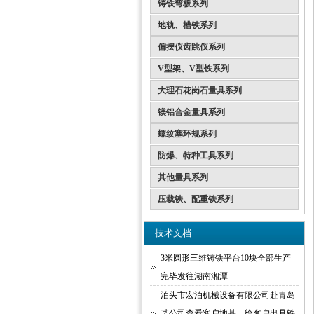
铸铁弯板系列
地轨、槽铁系列
偏摆仪齿跳仪系列
V型架、V型铁系列
大理石花岗石量具系列
镁铝合金量具系列
螺纹塞环规系列
防爆、特种工具系列
其他量具系列
压载铁、配重铁系列
技术文档
3米圆形三维铸铁平台10块全部生产
完毕发往湖南湘潭
泊头市宏泊机械设备有限公司赴青岛
某公司查看客户地基。给客户出具铁