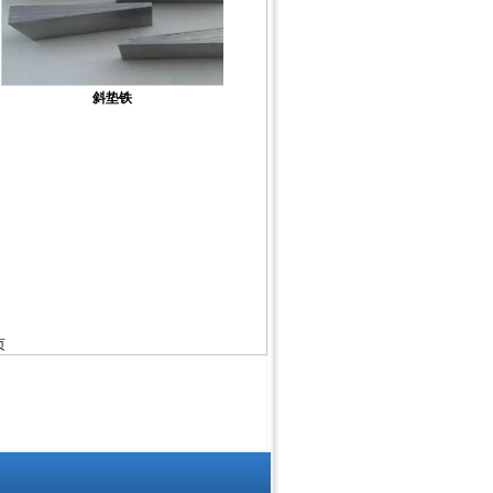
斜垫铁
页