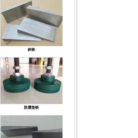
斜铁
防震垫铁