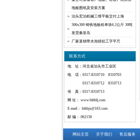
地板图纸及安装方案
泊头宏泊机械三维平板交付上海
300x300 铸铁地板砖单块6.2公斤 30吨
发货秦皇岛
厂家直销带水泡镁铝工字平尺
联系方式
地 址：河北省泊头市工业区
电 话：0317-8310710 8310703
0317-8310712 8310713
传 真：0317-8310713
网 址： www.bthblj.com
E-mail： bthbjx@163.com
邮 编： 062150
网站主页
关于我们
售后服务